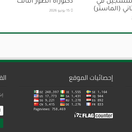
للتسجيل في
دكتوراه الطور الثالث
اني (الماستر)
15 يونيو 2026
إحصائيات الموقع
الق
إش