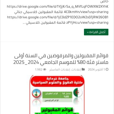
خاص
https://drive.google.com/file/d/1YJjKr5a_q_MVfLqFOWXW2XYhK
4C0kmHn/view?usp=sharing قائمة المقبولين كلاسيكي جنائي
https://drive.google.com/file/d/1jC0dZP1EDO2oW2s07jRW26OB1
zPYjHcu/view?usp=sharing قائمة المقبولين كلاسيكي …
أكمل القراءة »
قوائم المقبولين والمرفوضين في السنة أولى
ماستر فئة 80% للموسم الجامعي 2024_2025
1 أكتوبر 2024
إعلانات
,
إعلانات الماستر
1,982