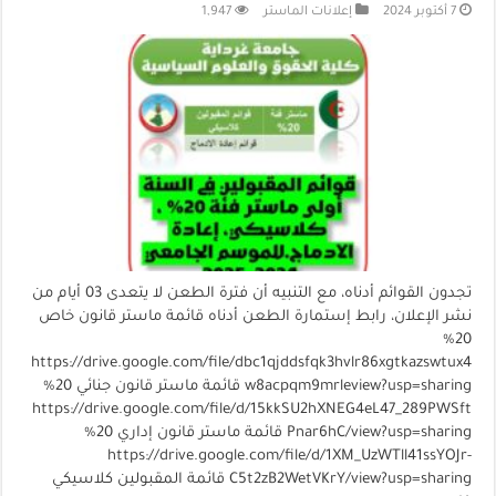
7 أكتوبر 2024
إعلانات الماستر
1,947
تجدون القوائم أدناه، مع التنبيه أن فترة الطعن لا يتعدى 03 أيام من
نشر الإعلان، رابط إستمارة الطعن أدناه قائمة ماستر قانون خاص
20%
https://drive.google.com/file/dbc1qjddsfqk3hvlr86xgtkazswtux4
w8acpqm9mrleview?usp=sharing قائمة ماستر قانون جنائي 20%
https://drive.google.com/file/d/15kkSU2hXNEG4eL47_289PWSft
Pnar6hC/view?usp=sharing قائمة ماستر قانون إداري 20%
https://drive.google.com/file/d/1XM_UzWTll41ssYOJr-
C5t2zB2WetVKrY/view?usp=sharing قائمة المقبولين كلاسيكي