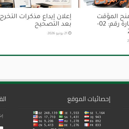
منح المؤقت
إعلان إيداع مذكرات التخرج
للإستشارة رقم: 02-
بعد التصحيح
21 يونيو 2026
إحصائيات الموقع
الق
إش