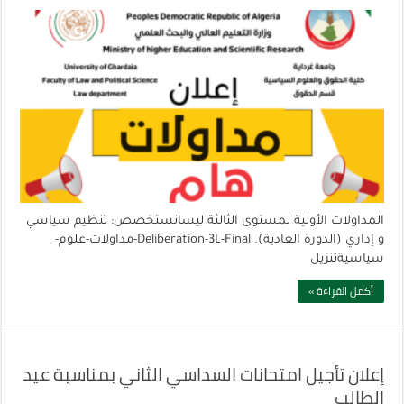
المداولات الأولية لمستوى الثالثة ليسانستخصص: تنظيم سياسي
و إداري (الدورة العادية). Deliberation-3L-Final-مداولات-علوم-
سياسيةتنزيل
أكمل القراءة »
إعلان تأجيل امتحانات السداسي الثاني بمناسبة عيد
الطالب