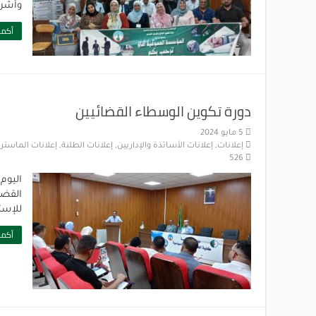
وأشرف
أكمل
دورة تكوين الوسطاء القضائيين
5 مايو 2024
إعلانات
,
إعلانات الأساتذة والإداريين
,
إعلانات الطلبة
,
إعلانات الماستر
,
526
القضا
للإست
أكمل