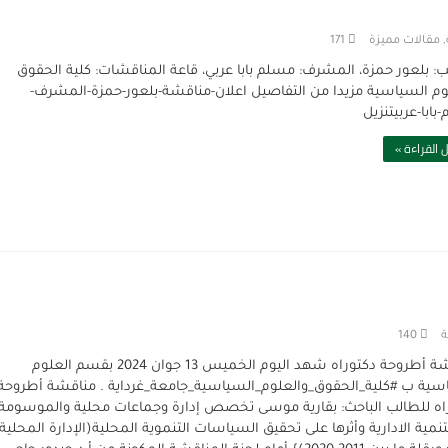
,
مقالات مميزة
171
ب: بلعور حمزة، المشرف: مسلم بابا عربي، قاعة المناقشات: كلية الحقوق
وم السياسية مزيدا من التفاصيل اعلان-مناقشة-بلعور-حمزة-المشرف-
ابا-عربيتنزيل
 القراءة »
ة
140
مناقشة أطروحة دكتوراه شهد اليوم الخميس 13 جوان 2024 بقسم العلوم
سية ب #كلية_الحقوق_والعلوم_السياسية_جامعة_غرداية . مناقشة أطروحة
اه للطالب الباحث: بقارية موسى تخصص إدارة وجماعات محلية والموسومة
نمية الادارية وأثرها على تحقيق السياسات التنموية المحلية(الإدارة المحلية