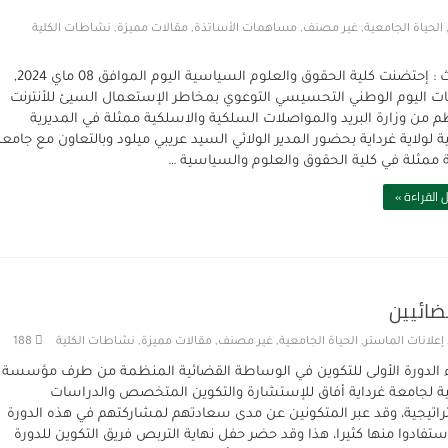
الحياة الجامعية
,
غير مصنف
,
مساهمات الأساتذة
,
مقالات مميزة
,
نشاطات الكلية
الحدث : إحتضنت كلية الحقوق والعلوم السياسية اليوم الموافق 08 ماي 2024,
ات اليوم الوطني التحسيسي التوعوي بمخاطر الإستعمال السيئ للأنترنت
م من وزارة البريد والمواصلات السلكية والاسلكية ممثلة في المديرية
ية لولاية غرداية بحضور المدير الولائي السيد عريبي ميلود وبالتعاون مع جامعة
ة ممثلة في كلية الحقوق والعلوم والسياسية …
 القراءة »
ضائيين
إعلانات الماستر
,
الحياة الجامعية
,
غير مصنف
,
مقالات مميزة
,
نشاطات الكلية
188
ء الدورة الأولى للتكوين في الوساطة القضائية المنظمة من طرف مؤسسة
ية لجامعة غرداية أفاق للإستشارة والتكوين المتخصص والدراسات
راتيجية، وقد عبر المتكونين عن مدى سعادتهم لمشاركتهم في هذه الدورة
استفادوا منها كثيرا، هذا وقد حضر حفل نهاية التربص فريق التكوين للدورة