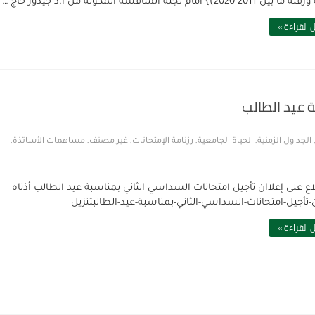
201-2020)} أمام لجنة المناقشة المكونة من أ.د جيدور حاج …
 القراءة »
ة عيد الطالب
الجداول الزمنية
,
الحياة الجامعية
,
رزنامة الإمتحانات
,
غير مصنف
,
مساهمات الأساتذة
,
اع على إعلاان تأجيل امتحانات السداسي الثاني بمناسبة عيد الطالب أذناه
ن-تأجيل-امتحانات-السداسي-الثاني-بمناسبة-عيد-الطالبتنزيل
 القراءة »